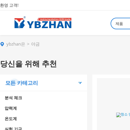
환영 고객!
제품
ybzhan은
야금
당신을 위해 추천
모든 카테고리
분석 체크
압력계
온도계
실험 기구