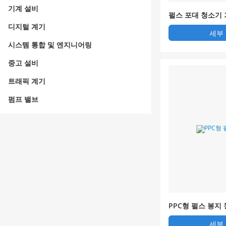
기계 설비
펄스 포대 청소기 
강 제련 먼지 관리
디지털 계기
세부
시스템 통합 및 엔지니어링
중고 설비
트래픽 계기
펌프 밸브
PPC형 펄스 봉지
세부