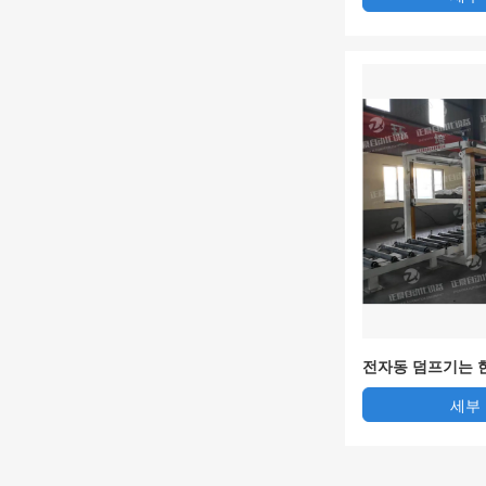
전자동 덤프기는 
택 방법
세부