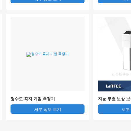
정수도 꼭지 기밀 측정기
지능 무효 보상 보충
50 넥피
세부 정보 보기
세부