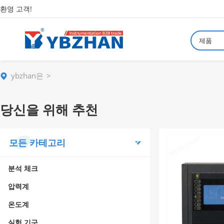
환영 고객!
제품
ybzhan은
당신을 위해 추천
모든 카테고리
분석 체크
압력계
온도계
실험 기구