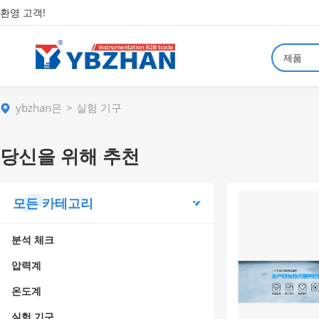
환영 고객!
제품
ybzhan은
실험 기구
당신을 위해 추천
모든 카테고리
분석 체크
압력계
온도계
실험 기구