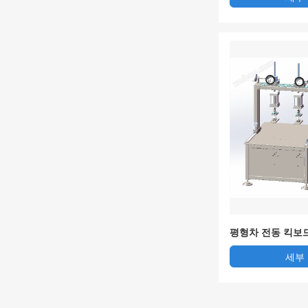
평형차 전동 킥보
시험기
세부