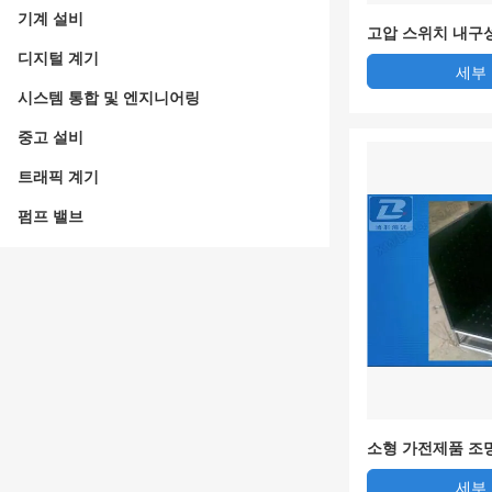
기계 설비
고압 스위치 내구성
비트)
디지털 계기
세부
시스템 통합 및 엔지니어링
중고 설비
트래픽 계기
펌프 밸브
소형 가전제품 조명
도
세부