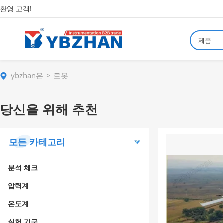
환영 고객!
제품
ybzhan은
로봇
당신을 위해 추천
모든 카테고리
분석 체크
압력계
온도계
실험 기구