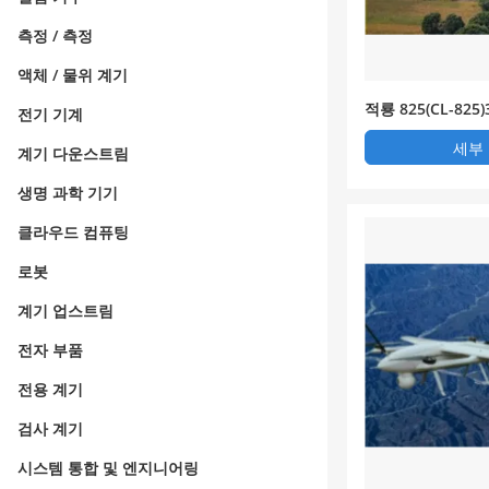
측정 / 측정
액체 / 물위 계기
적룡 825(CL-825
전기 기계
이착륙 고정익 무
세부
계기 다운스트림
생명 과학 기기
클라우드 컴퓨팅
로봇
계기 업스트림
전자 부품
전용 계기
검사 계기
시스템 통합 및 엔지니어링