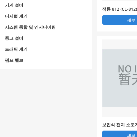
기계 설비
적룡 812 (CL-81
고정익 무인기
디지털 계기
세부
시스템 통합 및 엔지니어링
중고 설비
트래픽 계기
펌프 밸브
보입식 전지 소조
세부