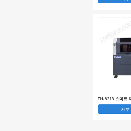
TH-8213 스마
스 용접 밴드 분리
세부