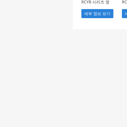
RCYB 시리즈 영
R
구 자기 제철기
이
석
세부 정보 보기