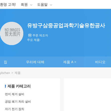
환영 고객!
회원
도움말


유방구삼중공업과학기술유한공사
주문 제조자

주요 제품:
집
우리에 대해
제품 A >
비디오
ybzhan
>
제품
제품 카테고리
먼지 제거 설비
공업 폐기 처리 설비
자기 전기 장치