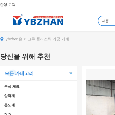
환영 고객!
제품
ybzhan은
고무 플라스틱 가공 기계
당신을 위해 추천
모든 카테고리
분석 체크
압력계
온도계
?? ??