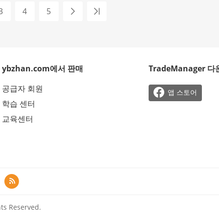
3
4
5
ybzhan.com에서 판매
TradeManager 
공급자 회원

앱 스토어
학습 센터
교육센터

ts Reserved.