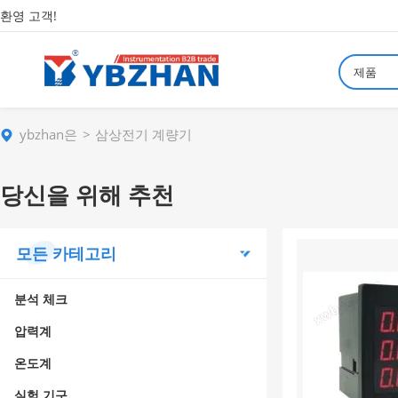
환영 고객!
제품
ybzhan은
삼상전기 계량기
당신을 위해 추천
모든 카테고리
분석 체크
압력계
온도계
실험 기구