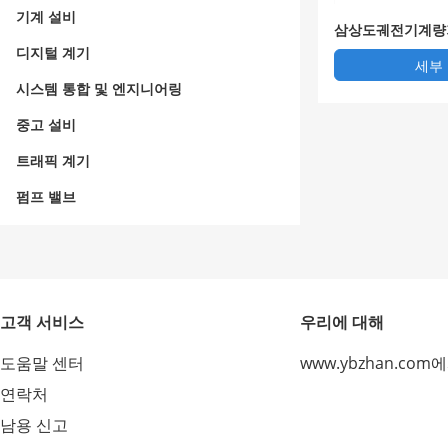
기계 설비
삼상도궤전기계량
디지털 계기
세부
시스템 통합 및 엔지니어링
중고 설비
트래픽 계기
펌프 밸브
고객 서비스
우리에 대해
도움말 센터
www.ybzhan.com
연락처
남용 신고