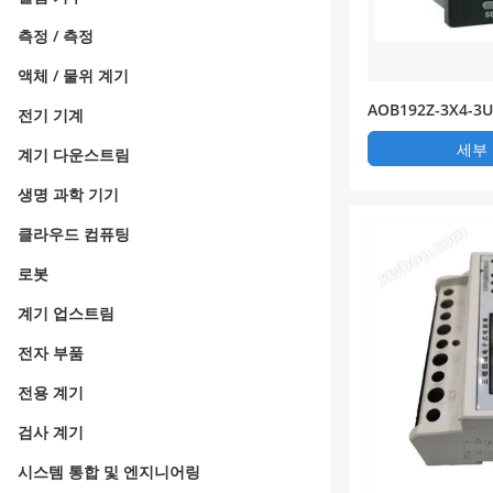
측정 / 측정
액체 / 물위 계기
AOB192Z-3X4-3
전기 기계
상 전류 조합표 - 8
세부
계기 다운스트림
생명 과학 기기
클라우드 컴퓨팅
로봇
계기 업스트림
전자 부품
전용 계기
검사 계기
시스템 통합 및 엔지니어링