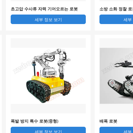
초고압 수사류 자력 기어오르는 로봇
소방 소화 정찰 로
세부 정보 보기
세부
폭발 방지 특수 로봇(중형)
배폭 로봇
세부 정보 보기
세부