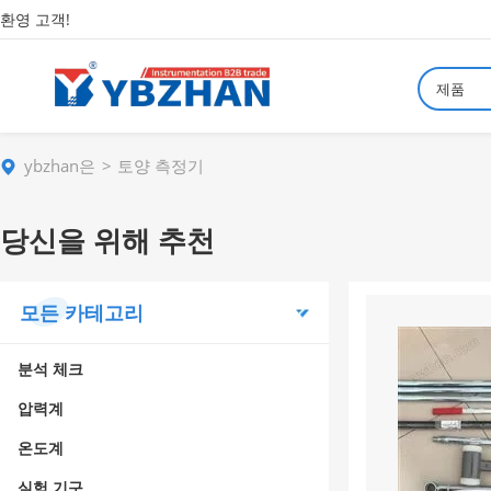
환영 고객!
제품
ybzhan은
토양 측정기
당신을 위해 추천
모든 카테고리
분석 체크
압력계
온도계
실험 기구