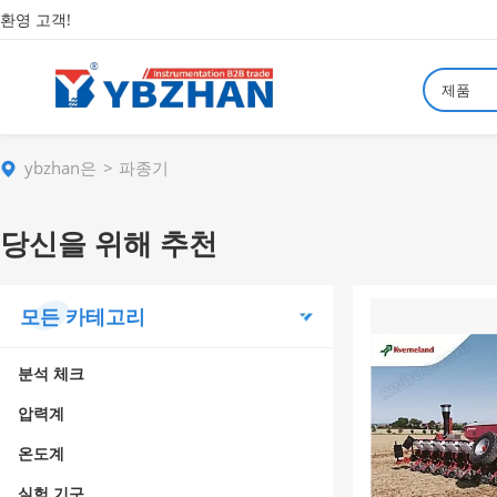
환영 고객!
제품
ybzhan은
파종기
당신을 위해 추천
모든 카테고리
분석 체크
압력계
온도계
실험 기구