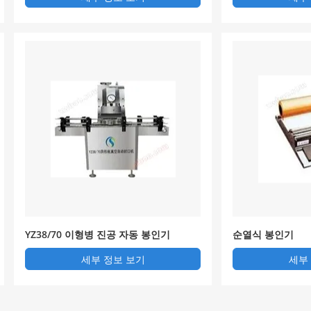
YZ38/70 이형병 진공 자동 봉인기
순열식 봉인기
세부 정보 보기
세부