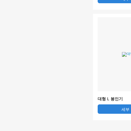
대형 L 봉인기
세부