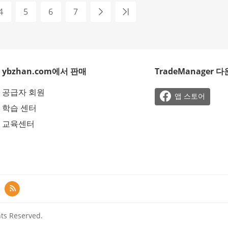
4
5
6
7
ybzhan.com에서 판매
TradeManager 
공급자 회원

앱 스토어
학습 센터
교육센터

ts Reserved.