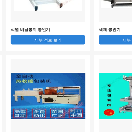
식염 비닐봉지 봉인기
세제 봉인기
세부 정보 보기
세부