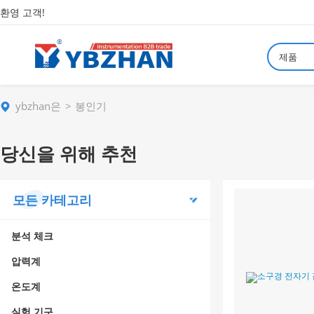
환영 고객!
제품
ybzhan은
봉인기
당신을 위해 추천
모든 카테고리
분석 체크
압력계
온도계
실험 기구