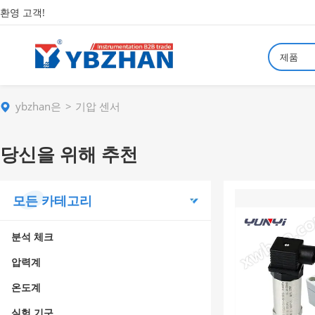
환영 고객!
제품
ybzhan은
기압 센서
당신을 위해 추천
모든 카테고리
분석 체크
압력계
온도계
실험 기구