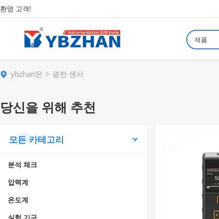
환영 고객!
제품
ybzhan은
광전 센서
당신을 위해 추천
모든 카테고리
분석 체크
압력계
온도계
실험 기구