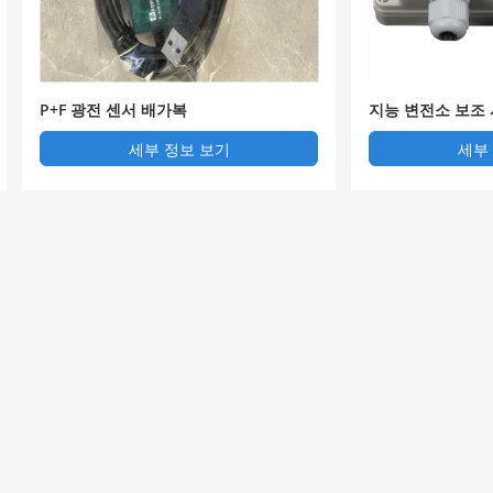
P+F 광전 센서 배가복
지능 변전소 보조
플랫폼
세부 정보 보기
세부