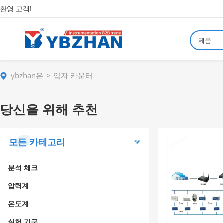
환영 고객!
제품
ybzhan은
입자 카운터
당신을 위해 추천
모든 카테고리
분석 체크
압력계
온도계
실험 기구