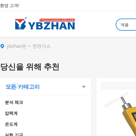
환영 고객!
제품
ybzhan은
천연가스
당신을 위해 추천
모든 카테고리
분석 체크
압력계
온도계
실험 기구