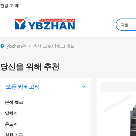
환영 고객!
제품
ybzhan은
액상 크로마토그래프
당신을 위해 추천
모든 카테고리
분석 체크
압력계
온도계
실험 기구