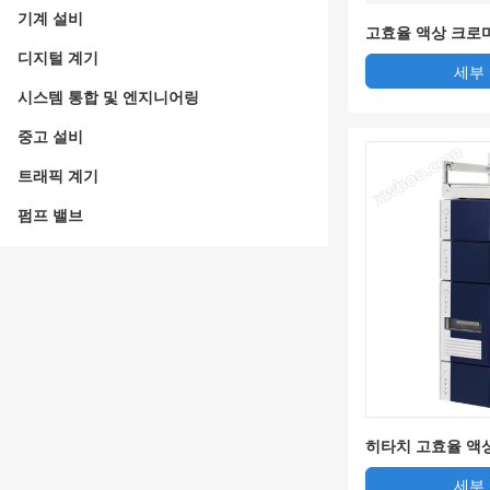
기계 설비
고효율 액상 크로마토
C-16C
디지털 계기
세부
시스템 통합 및 엔지니어링
중고 설비
트래픽 계기
펌프 밸브
히타치 고효율 액상
omaster
세부