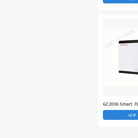
GC2030 Smar
능형)
세부