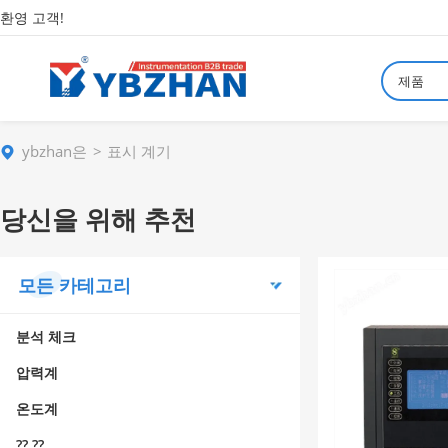
환영 고객!
제품
ybzhan은
표시 계기
당신을 위해 추천
모든 카테고리
분석 체크
압력계
온도계
?? ??