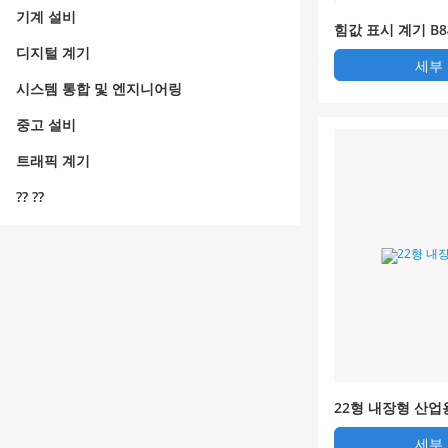
기계 설비
힘값 표시 계기 B8
디지털 계기
세부
시스템 통합 및 엔지니어링
중고 설비
트래픽 계기
?? ??
22형 내장형 산업
세부