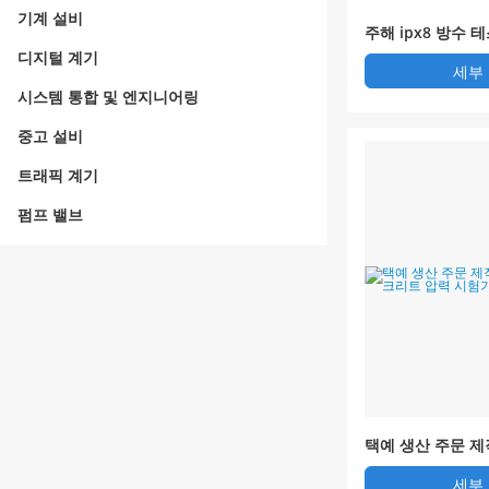
기계 설비
주해 ipx8 방수 
험기 악신 브랜드 
디지털 계기
세부
시스템 통합 및 엔지니어링
중고 설비
트래픽 계기
펌프 밸브
택예 생산 주문 제
스 콘크리트 압력
세부