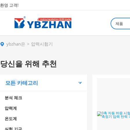
환영 고객!
제품
ybzhan은
압력시험기
당신을 위해 추천
모든 카테고리
분석 체크
압력계
온도계
실험 기구