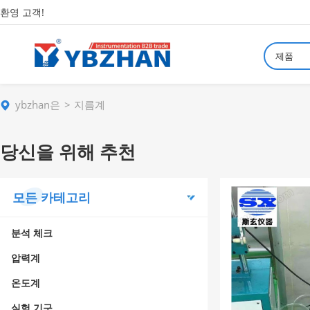
환영 고객!
제품
ybzhan은
지름계
당신을 위해 추천
모든 카테고리
분석 체크
압력계
온도계
실험 기구