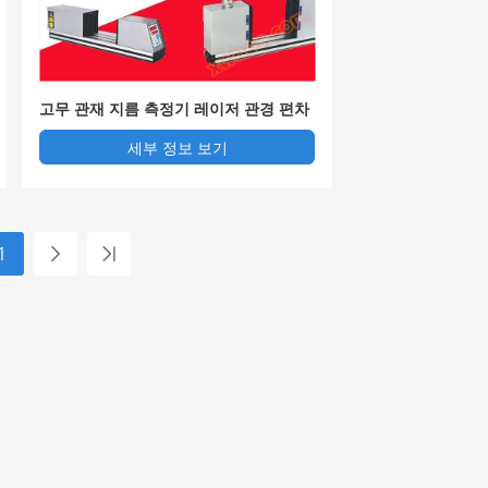
고무 관재 지름 측정기 레이저 관경 편차
기 금속 관경 편차기 스현 현물
세부 정보 보기
1