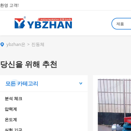
환영 고객!
제품
ybzhan은
진동체
당신을 위해 추천
모든 카테고리
분석 체크
압력계
온도계
실험 기구