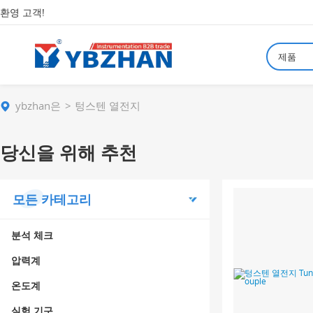
환영 고객!
제품
ybzhan은
텅스텐 열전지
당신을 위해 추천
모든 카테고리
분석 체크
압력계
온도계
실험 기구