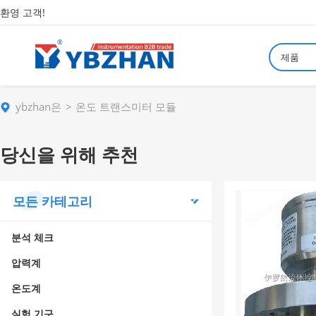
환영 고객!
제품
ybzhan은
온도 트랜스미터 모듈
당신을 위해 추천
모든 카테고리
분석 체크
압력계
온도계
실험 기구