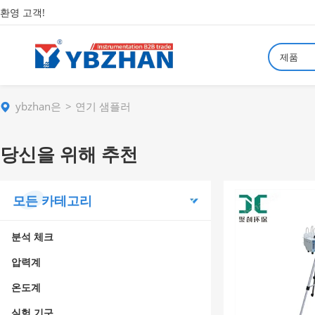
환영 고객!
제품
ybzhan은
연기 샘플러
당신을 위해 추천
모든 카테고리
분석 체크
압력계
온도계
실험 기구