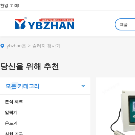
환영 고객!
제품
ybzhan은
슬러지 검사기
당신을 위해 추천
모든 카테고리
분석 체크
압력계
온도계
실험 기구