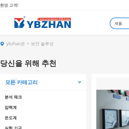
환영 고객!
제품
ybzhan은
보안 솔루션
당신을 위해 추천
모든 카테고리
분석 체크
압력계
온도계
실험 기구