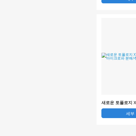
새로운 토폴로지 X
트 마이크로파 분
세부