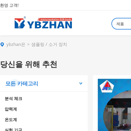
환영 고객!
제품
ybzhan은
샘플링 / 소거 장치
당신을 위해 추천
모든 카테고리
분석 체크
압력계
온도계
실험 기구