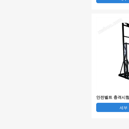
안전벨트 충격시험
전벨트시험기 검측
세부