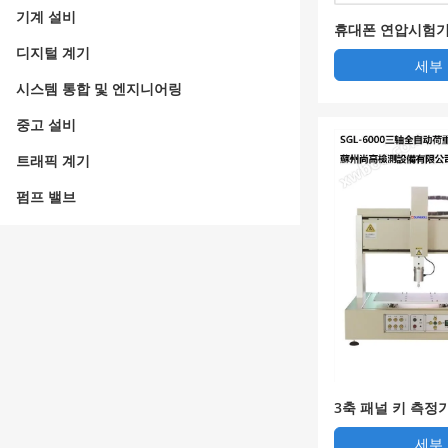
기계 설비
휴대폰 연압시험기 
디지털 계기
세부
시스템 통합 및 엔지니어링
중고 설비
트래픽 계기
펌프 밸브
3축 패널 키 측정
기 전자동 하중 
세부