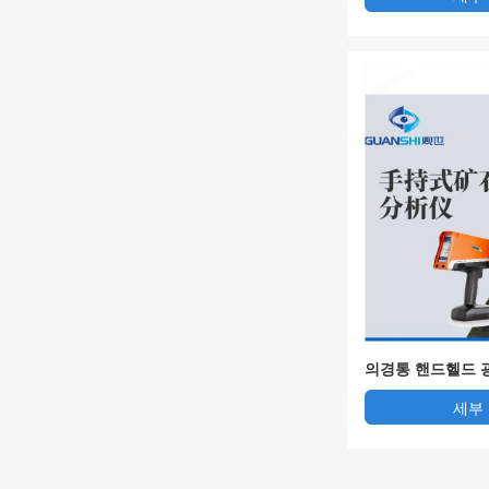
의경통 핸드헬드 
석기
세부