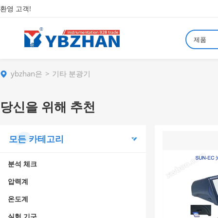
환영 고객!
제품
ybzhan은
기타 분광기
당신을 위해 추천
모든 카테고리
분석 체크
압력계
온도계
실험 기구