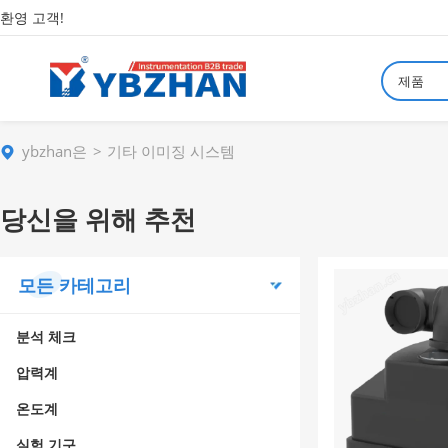
환영 고객!
제품
ybzhan은
기타 이미징 시스템
당신을 위해 추천
모든 카테고리
분석 체크
압력계
온도계
실험 기구