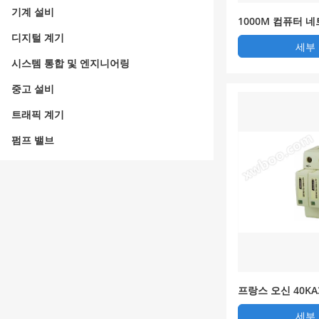
기계 설비
1000M 컴퓨터 
뢰기】
디지털 계기
세부
시스템 통합 및 엔지니어링
중고 설비
트래픽 계기
펌프 밸브
프랑스 오신 40K
속 방뢰】
세부