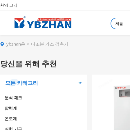
환영 고객!
제품
ybzhan은
다조분 가스 검측기
당신을 위해 추천
모든 카테고리
분석 체크
압력계
온도계
실험 기구