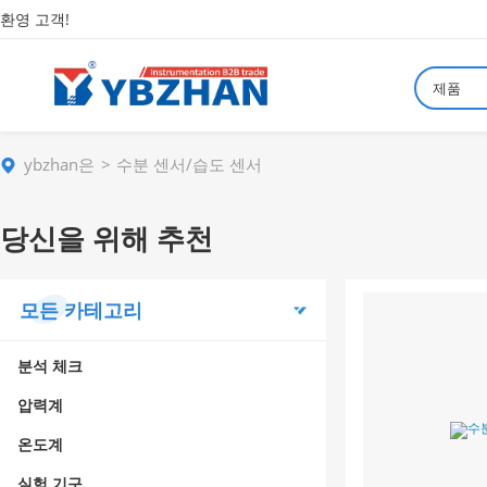
환영 고객!
제품
ybzhan은
수분 센서/습도 센서
당신을 위해 추천
모든 카테고리
분석 체크
압력계
온도계
실험 기구