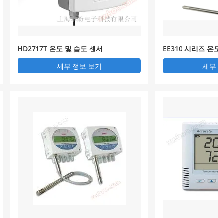
HD2717T 온도 및 습도 센서
EE310 시리즈 온
세부 정보 보기
세부