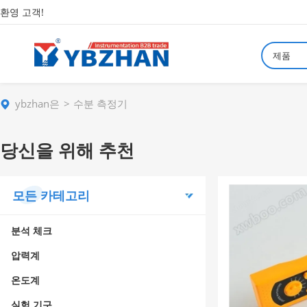
환영 고객!
제품
ybzhan은
수분 측정기
당신을 위해 추천
모든 카테고리
분석 체크
압력계
온도계
실험 기구