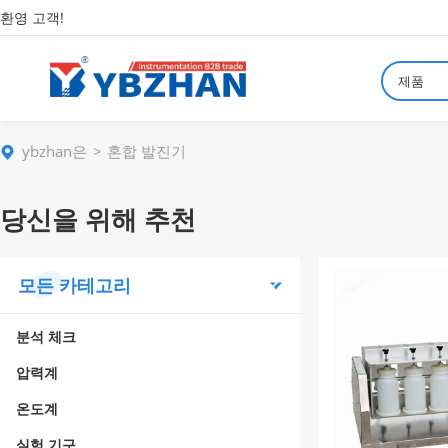
환영 고객!
제품
ybzhan은
혼합 발진기
당신을 위해 추천
모든 카테고리
분석 체크
압력계
온도계
실험 기구