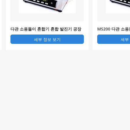
다관 소용돌이 혼합기 혼합 발진기 공장
MS200 다관 소
기 업체
세부 정보 보기
세부