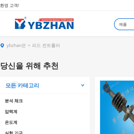
환영 고객!
제품
ybzhan은
피드 컨트롤러
당신을 위해 추천
모든 카테고리
분석 체크
압력계
온도계
실험 기구