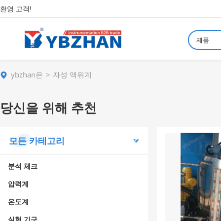
환영 고객!
제품
ybzhan은
자성 액위계
당신을 위해 추천
모든 카테고리
분석 체크
압력계
온도계
실험 기구