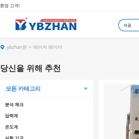
환영 고객!
제품
ybzhan은
레이저 레이더
당신을 위해 추천
모든 카테고리
분석 체크
압력계
온도계
실험 기구