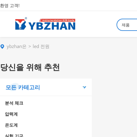
환영 고객!
제품
ybzhan은
led 전원
당신을 위해 추천
모든 카테고리
분석 체크
압력계
온도계
실험 기구