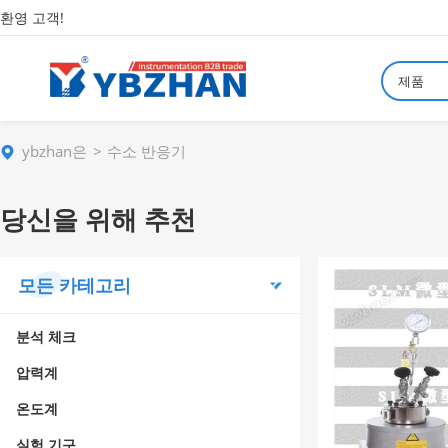
환영 고객!
제품
ybzhan은
수소 반응기
당신을 위해 추천
모든 카테고리
분석 체크
압력계
온도계
실험 기구