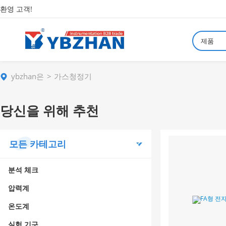
환영 고객!
제품
ybzhan은
가스청정기
당신을 위해 추천
모든 카테고리
분석 체크
압력계
온도계
실험 기구