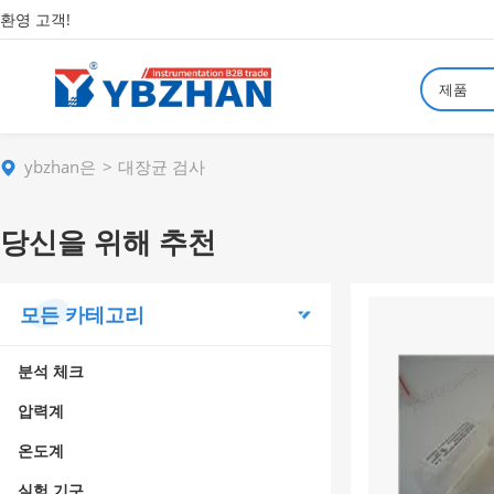
환영 고객!
제품
ybzhan은
대장균 검사
당신을 위해 추천
모든 카테고리
분석 체크
압력계
온도계
실험 기구