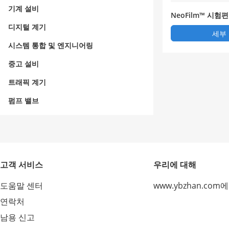
기계 설비
NeoFilm™ 시험
균 군수 대장균 효
디지털 계기
세부
포도상구균 수
시스템 통합 및 엔지니어링
중고 설비
트래픽 계기
펌프 밸브
고객 서비스
우리에 대해
도움말 센터
www.ybzhan.com
연락처
남용 신고