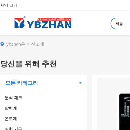
환영 고객!
제품
ybzhan은
산소계
당신을 위해 추천
모든 카테고리
분석 체크
압력계
온도계
실험 기구