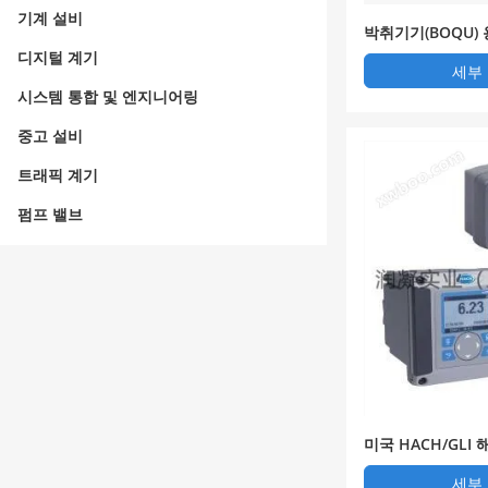
기계 설비
박취기기(BOQU)
기 - 용존산소기 DO
디지털 계기
세부
시스템 통합 및 엔지니어링
중고 설비
트래픽 계기
펌프 밸브
미국 HACH/GLI
법]
세부