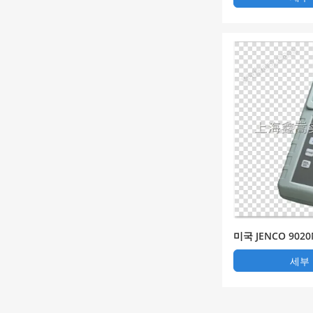
미국 JENCO 90
정기
세부