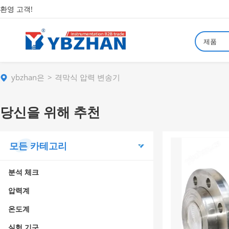
환영 고객!
제품
ybzhan은
격막식 압력 변송기
당신을 위해 추천
모든 카테고리
분석 체크
압력계
온도계
실험 기구