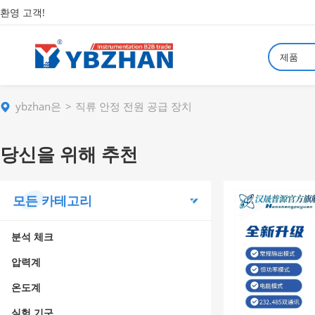
환영 고객!
제품
ybzhan은
직류 안정 전원 공급 장치
당신을 위해 추천
모든 카테고리
분석 체크
압력계
온도계
실험 기구