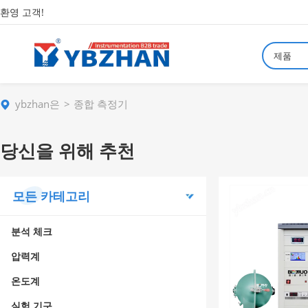
환영 고객!
제품
ybzhan은
종합 측정기
당신을 위해 추천
모든 카테고리
분석 체크
압력계
온도계
실험 기구