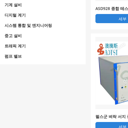
기계 설비
ASD928 종합 테
디지털 계기
세부
시스템 통합 및 엔지니어링
중고 설비
트래픽 계기
펌프 밸브
펄스군 벼락 서지
세부