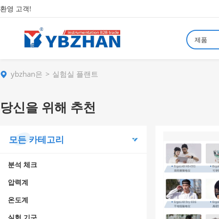
환영 고객!
제품
ybzhan은
실험실 플랜트
당신을 위해 추천
모든 카테고리
분석 체크
압력계
온도계
실험 기구