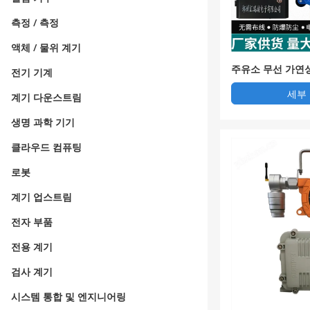
측정 / 측정
액체 / 물위 계기
주유소 무선 가연
전기 기계
전력 공급 설치 면
세부
계기 다운스트림
생명 과학 기기
클라우드 컴퓨팅
로봇
계기 업스트림
전자 부품
전용 계기
검사 계기
시스템 통합 및 엔지니어링