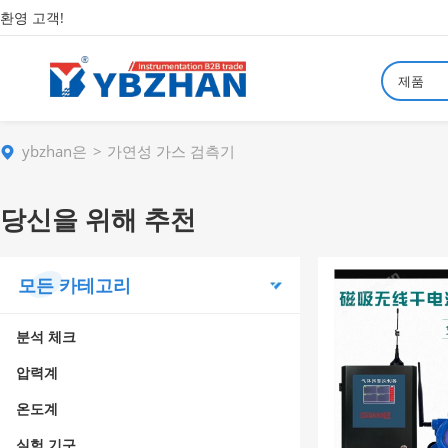
환영 고객!
제품
ybzhan은
가연성 가스 검측기
당신을 위해 추천
모든 카테고리
분석 체크
압력계
온도계
실험 기구