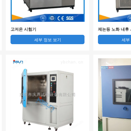
고저온 시험기
제논등 노화 내후
세부 정보 보기
세부